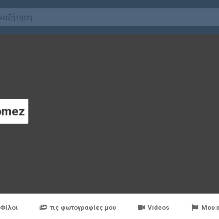
omez
Φίλοι
τις φωτογραφίες μου
Videos
Μου 