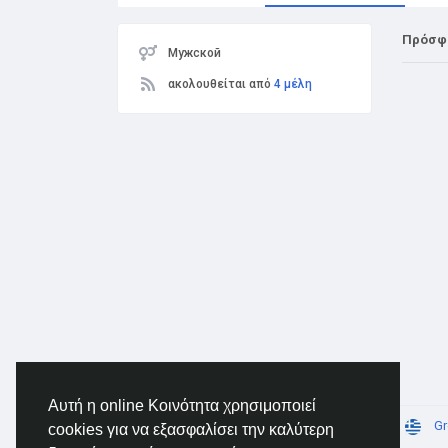
Πρόσφ
Мужской
ακολουθείται από
4 μέλη
Αυτή η online Κοινότητα χρησιμοποιεί
© 2026 AnimeSocial.SU - Первая аниме сеть!
Gr
cookies για να εξασφαλίσει την καλύτερη