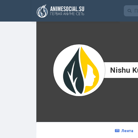
Funding
Nishu K
Лента