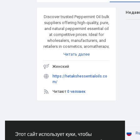
Недав
Discover trusted Peppermint Oil bulk
suppliers offering high-quality, pure,
and natural peppermint essential oil
at competitive prices. Ideal for
wholesalers, manufacturers, and
retailers in cosmetics, aromatherapy,
and pharmaceuticals. Bulk quantities
Читать далее
available with fast delivery and
global shipping. Partner with reliable
Женский
suppliers for consistent quality and
supply.
https://hetakshessentialoils.co
m/
Читают
0 человек
© 2026 AnimeSocial.SU - Первая аниме сеть!
Ru
Этот сайт использует куки, чтобы