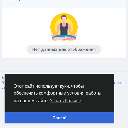
Нет данных для отображения
© 2026 AnimeSocial.SU - Первая аниме сеть!
Russian
О нас
Условия использования
Конфиденциальность
Свяжитесь с
Этот сайт использует куки, чтобы
нами
Каталог
обеспечить комфортные условия работы
на нашем сайте
Узнать больше
Понял!