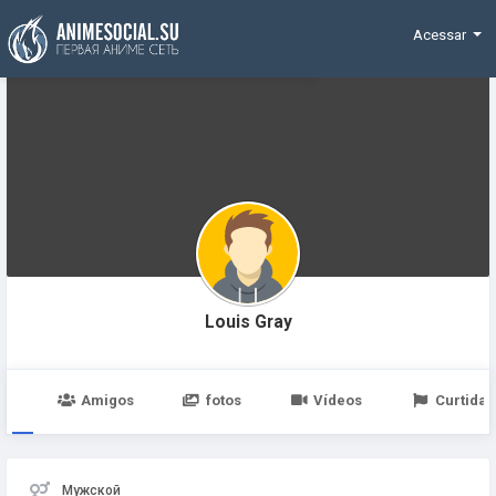
Funding
Acessar
Louis Gray
po
Amigos
fotos
Vídeos
Curtidas
Мужской