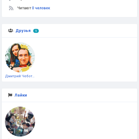
Читают
0 человек
Друзья
1
Дмитрий Чеботарёв
Лайки