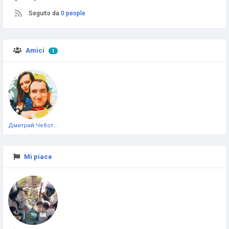
Seguito da
0 people
Amici
1
Дмитрий Чеботарёв
Mi piace