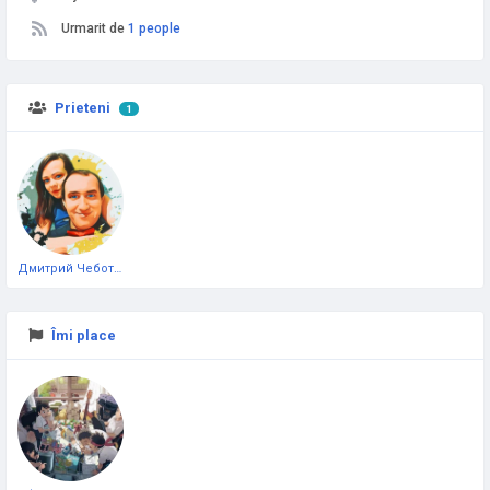
Urmarit de
1 people
Prieteni
1
Дмитрий Чеботарёв
Îmi place