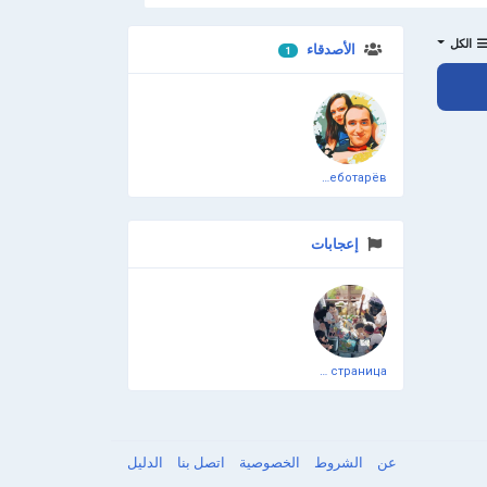
الكل
الأصدقاء
1
انضم إلينا
Дмитрий Чеботарёв
إعجابات
Официальная тестовая страница
عن
الشروط
الخصوصية
اتصل بنا
الدليل