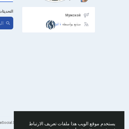
التحديثات
Мужской
متابع بواسطة
1 اشخاص
Arabic
© 2026 AnimeSocial.SU - Первая аниме сеть!
يستخدم موقع الويب هذا ملفات تعريف الارتباط