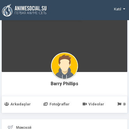
Funding
Katıl
Barry Phillips
Arkadaşlar
Fotoğraflar
Videolar
Be
Мужской