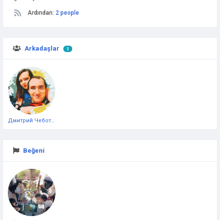
Ardından:
2 people
Arkadaşlar
1
Дмитрий Чеботарёв
Beğeni