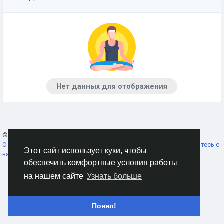
Нет данных для отображения
© 2026 AnimeSocial.SU - Первая аниме сеть!
Russian
О нас
Условия использования
Конфиденциальность
Свяжитесь с
Этот сайт использует куки, чтобы
нами
Каталог
обеспечить комфортные условия работы
на нашем сайте
Узнать больше
Понял!