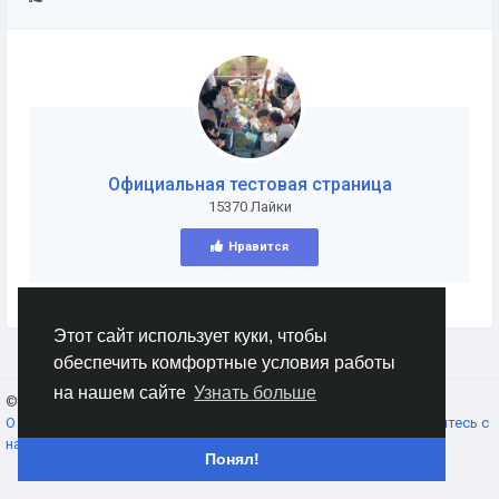
Официальная тестовая страница
15370 Лайки
Нравится
Этот сайт использует куки, чтобы
обеспечить комфортные условия работы
на нашем сайте
Узнать больше
© 2026 AnimeSocial.SU - Первая аниме сеть!
Russian
О нас
Условия использования
Конфиденциальность
Свяжитесь с
нами
Каталог
Понял!