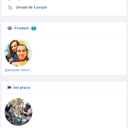
Urmarit de
4 people
Prieteni
1
Дмитрий Чеботарёв
Îmi place