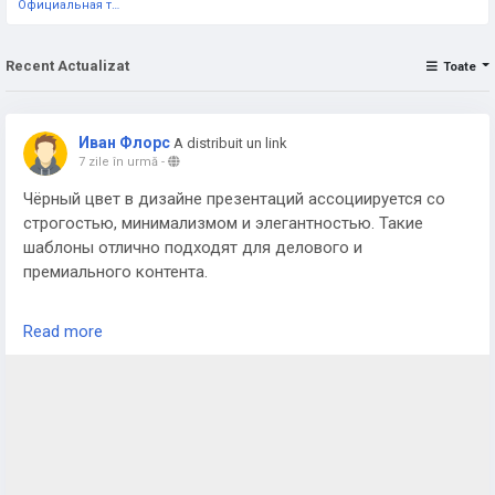
Официальная тестовая страница
Recent Actualizat
Toate
Иван Флорс
A distribuit un link
7 zile în urmă
-
Чёрный цвет в дизайне презентаций ассоциируется со
строгостью, минимализмом и элегантностью. Такие
шаблоны отлично подходят для делового и
премиального контента.
На сайте
https://presentation-templates.ru/
есть отдельная
Read more
категория чёрных шаблонов, включая варианты с
золотыми акцентами, которые создают эффектный
контраст.
Для каких задач подходит чёрный стиль
Тёмные шаблоны хорошо смотрятся в презентациях по