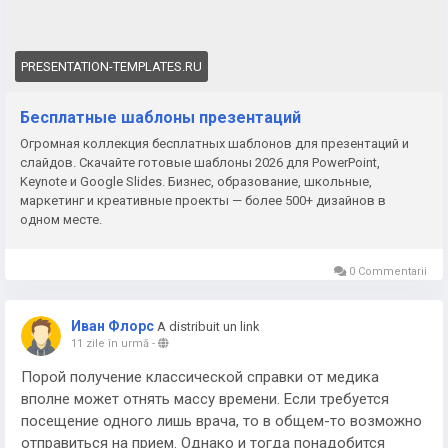
искусству, моде, архитектуре, а также в отчётах для
руководства и партнёров, где важно произвести
серьёзное впечатление.
PRESENTATION-TEMPLATES.RU
Преимущества чёрных макетов
Бесплатные шаблоны презентаций
Огромная коллекция бесплатных шаблонов для презентаций и
• выразительный контраст текста и фона;
слайдов. Скачайте готовые шаблоны 2026 для PowerPoint,
Keynote и Google Slides. Бизнес, образование, школьные,
• премиальный внешний вид;
маркетинг и креативные проекты — более 500+ дизайнов в
одном месте.
• хорошая читаемость при правильном контенте;
0 Commentarii
• универсальность для разных тематик.
Такие шаблоны — отличный выбор, когда нужно
Иван Флорс
A distribuit un link
11 zile în urmă
-
выделиться среди типовых светлых презентаций и
добавить выступлению визуальной силы.
Порой получение классической справки от медика
вполне может отнять массу времени. Если требуется
посещение одного лишь врача, то в общем-то возможно
отправиться на прием. Однако и тогда понадобится