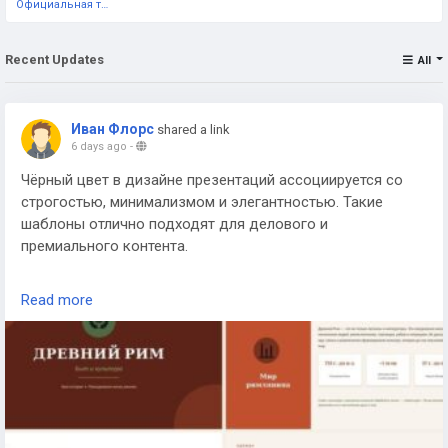
Официальная тестовая страница
Recent Updates
All
Иван Флорс
shared a link
6 days ago
-
Чёрный цвет в дизайне презентаций ассоциируется со
строгостью, минимализмом и элегантностью. Такие
шаблоны отлично подходят для делового и
премиального контента.
На сайте
https://presentation-templates.ru/
есть отдельная
Read more
категория чёрных шаблонов, включая варианты с
золотыми акцентами, которые создают эффектный
контраст.
Для каких задач подходит чёрный стиль
Тёмные шаблоны хорошо смотрятся в презентациях по