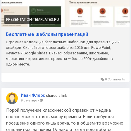
искусству, моде, архитектуре, а также в отчётах для
руководства и партнёров, где важно произвести
серьёзное впечатление.
PRESENTATION-TEMPLATES.RU
Преимущества чёрных макетов
Бесплатные шаблоны презентаций
Огромная коллекция бесплатных шаблонов для презентаций и
• выразительный контраст текста и фона;
слайдов. Скачайте готовые шаблоны 2026 для PowerPoint,
Keynote и Google Slides. Бизнес, образование, школьные,
• премиальный внешний вид;
маркетинг и креативные проекты — более 500+ дизайнов в
одном месте.
• хорошая читаемость при правильном контенте;
0 Comments
• универсальность для разных тематик.
Такие шаблоны — отличный выбор, когда нужно
Иван Флорс
shared a link
9 days ago
-
выделиться среди типовых светлых презентаций и
добавить выступлению визуальной силы.
Порой получение классической справки от медика
вполне может отнять массу времени. Если требуется
посещение одного лишь врача, то в общем-то возможно
отправиться на прием. Однако и тогда понадобится