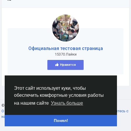
Официальная тестовая страница
15370 Лайки
Нравится
Этот сайт использует куки, чтобы
обеспечить комфортные условия работы
на нашем сайте
Узнать больше
© 2026 AnimeSocial.SU - Первая аниме сеть!
Russian
О нас
Условия использования
Конфиденциальность
Свяжитесь с
нами
Каталог
Понял!