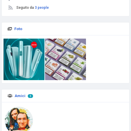
Seguito da
3 people
Foto
Amici
1