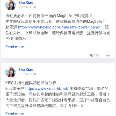
フ
https://blog.zukuvape.com/nicopuff-law-japan/
足感を求める方には、海外で主流のニコチン入りベイプ お
Sha Xiao
用的煙彈，可以放入密封袋或小盒子中進行隔離存放，減少環
3 mesi fa
-
すすめ
https://blog.kyotovape.com/nicotine-vape-
境因素對煙彈的影響。
recommend/
モデルも有力な選択肢ですが、成分の透明性が
通勤族必看！如何挑選合適的 MagSafe 行動電源？
高い信頼できるルートから入手することが、自身の安全とク
總結
本文將從日常使用場景出發，教你挑選最適合的MagSafe 行
リーンな環境を両立させる鍵となります。
動電源
https://www.inexioo.com/magsafe-power-bank/
，讓
正確的存放方法對於維護RELX煙彈的品質至關重要。了解煙
你在外出、上班或旅遊時，隨時保持滿電狀態，提升行動裝置
こうしたニオイのメカニズムや、2026年最新のクリーンな
彈的保存期限，並將其存放在適宜的溫度
的使用體驗。
デバイス情報、そして周囲に配慮したスマートな使用マナー
https://www.jansporttaiwan.com/all-url/
、濕度和光照條件
Read more
を網羅的に解説しているのが、KYOTO VAPE 電子タバコ情報
下，有助於延長其使用壽命，保證每次吸煙體驗都穩定而愉
確認裝置相容性與認證標章
ガイド
https://blog.kyotovape.com/
です。
快。適當的存儲習慣和定期檢查煙彈狀況，將確保您的悅刻煙
0 Commenti
彈始終保持最佳效果。RELX煙彈蝦皮購物，滿額免運，部分
在選購Apple MagSafe 行動電源
こちらのサイトでは、プロの視点で「ニオイが残らない生
系列買煙彈送主機！
https://www.inexioo.com/magsafe-power-bank/
時，首先要
Sha Xiao
活」を実現するための役立つ情報を発信しています。正しい
確認你的手機是否為 iPhone 12 或以後的機型，這是確保磁吸
3 mesi fa
-
知識を持って、自分も周囲も心地よい新しい休息習慣をスタ
熱銷品牌推薦
對位與充電效率的基礎。此外，建議挑選有 MFM認證的產
ートさせてください。
KISS主機性能與體驗評測分析
品，這類MagSafe磁吸行動電源
Kiss電子煙
https://www.kis5s-hk.net/
主機作為市場上知名的
DIYA煙彈
https://www.shops-yd2.org/diya-pod/
｜ILIA煙彈
https://www.inexioo.com/magsafe-power-bank/
能提供更穩
電子煙設備，憑藉其卓越的性能和高品質的製造工藝，吸引了
https://www.shops-yd2.org/ilia-pod/
｜KIS5煙彈
定的 15W 無線快充，避免因功率不足或對位不準造成的充電
大量使用者。對於許多電子煙愛好者來說，選擇一款適合自己
https://www.shops-yd2.org/kis5-pod/
｜INF煙彈
中斷問題。
的主機是提升吸煙體驗的關鍵。本文將對Kis5
https://www.shops-yd2.org/inf-pod/
｜TUTX煙彈
https://www.kis5s-hk.net/
主機進行全面評測，分析其性能、
https://www.shops-yd2.org/tutx-pod/
｜MEHA煙彈
容量選擇與便攜性的平衡
Read more