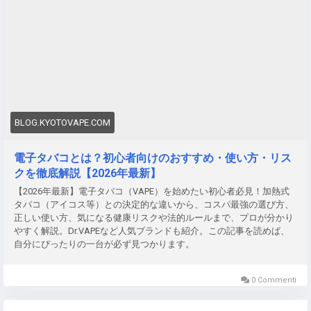
https://www.emis-hk.net/all-url/
，影響煙彈的味道和煙霧效
適合透過表飛鳴s+
https://www.riyau.com/product/biofermin-
をカットすることができます。このスタイルは、VAPE ブロ
https://blog.kyotovape.com/vape-beginner-guide/
？ という
果。最佳儲存溫度應在15°C到25°C之間，避免放置於陽光直
s-plus/
進行日常保養。此外，容易因季節變化、旅遊或壓力
グ
https://blog.zukuvape.com/
でも「最も失敗しにくい禁
点からその理由を紐解くと、最大の要因は「燃焼」の有無に
射的地方。
而出現腸胃不適的人，也能藉由補充乳酸菌幫助維持腸道穩
煙・減煙アプローチ」として広く知られています。
あります。紙巻きタバコは火で葉を燃やす際、数千種類の化
濕度： 高濕環境會導致煙彈包裝受潮，影響其品質。過度乾
定。整腸藥
https://www.riyau.com/stomach-medicine/
適用
学物質を含む煙を発生させますが、電子タバコ（VAPE）は
燥的環境則可能使煙油變得粘稠，影響使用感受。
於5歲以上兒童及成人，全家人皆可安心使用。
まとめ：我慢しないアップデートを
リキッドを電気で加熱し、微細な「蒸気」を作る仕組みで
光照： 強烈的光照，尤其是紫外線，會加速煙油中的化學物
す。この蒸気は空気中で素早く拡散・消滅するため、ニオイ
質變化，因此需要避免將Relx 5代煙彈暴露在強光下。
結語
これからの時代、健康を気遣いながらも、自分自身のリラッ
が壁紙や髪に染み付きにくいのです。
如何正確存放RELX煙彈
クスタイムを犠牲にする必要はありません。
BLOG.KYOTOVAPE.COM
欣表飛鳴S Plus錠以升級四重乳酸菌配方為特色，能幫助調整
また、悪臭の主因である「タール（ヤニ）」を含まないこと
為了延長
https://www.vlone.com.tw/all-url/
悅刻煙彈的使用壽
腸道機能、改善便秘與腹瀉問題，同時維持菌叢平衡。對於重
納得感のあるデバイスとフレーバーを見つけることができれ
も大きな特徴です。粘着性の高いタールがないため、時間が
命，使用者應將煙彈存放在乾燥陰涼的地方。儲存位置應避免
視腸道保養、希望提升消化健康的台灣消費者來說，是相當值
電子タバコとは？初心者向けのおすすめ・使い方・リス
ば、紙巻きタバコという古い習慣は、驚くほどスムーズに過
経っても不快な酸化臭が発生しません。こうした背景から、
高溫、潮濕或強光，並確保儲存容器密封良好，以防煙油變質
得納入日常保健清單的人氣日本藥妝
https://www.riyau.com/
クを徹底解説【2026年最新】
去のものとなります。より自由でクリーンな喫煙スタイル
ネット上では「臭くない電子タバコランキング
或外界污染物進入。此外，避免將煙彈與易燃物或化學品一同
。
へ、あなたも一歩踏み出してみませんか？
【2026年最新】電子タバコ（VAPE）を始めたい初心者必見！加熱式
https://blog.kyotovape.com/odorless-vape-ranking/
」などが
存放，減少
https://www.mcq-tw.com/all-url/
風險。
タバコ（アイコス等）との決定的な違いから、コスパ最強の選び方、
注目を集めており、周囲への配慮を優先するユーザーの間で
正しい使い方、気になる健康リスクや法的ルールまで、プロが分かり
タグ: 電子タバコ 種類
https://blog.zukuvape.com/vape-
VAPE は不可欠なツールとなっています。
開封後的煙彈儲存注意事項
やすく解説。Dr.VAPEなど人気ブランドも紹介。この記事を読めば、
types-guide/
、VAPE 初心者向け
自分にぴったりの一台が必ず見つかります。
https://blog.zukuvape.com/vape-guide/
、ベイプとは
健康面において「電子タバコ 害はあるのか
開封後的RELX煙彈應儘量在短時間
https://blog.zukuvape.com/what-is-vape/
、ニコパフ 違法
https://blog.kyotovape.com/vape-health-risks/
」という不安
https://www.aapetw.com/all-url/
內使用完畢，尤其是當煙彈
0 Commenti
https://blog.zukuvape.com/nicopuff-law-japan/
、ベイプ 回
に対しても、2026年の研究ではタールや一酸化炭素が発生
已經被插入設備中使用過。若需要暫時不使用，建議將煙彈放
数
https://blog.zukuvape.com/vape-puffs-compare/
、ニコパ
しない分、リスクは大幅に低いとされています。より強い満
回原包裝內並存放於陰涼處，避免與空氣接觸過久。對於未使