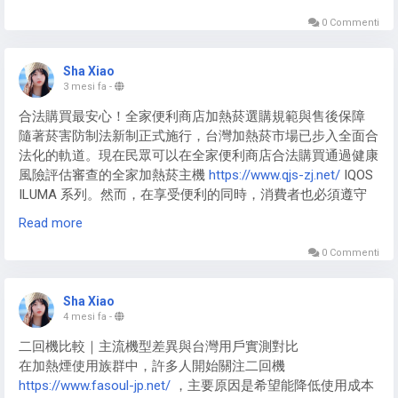
質量及使用體驗，深入探討各項功能特性，幫助讀者了解這款
https://www.shops-yd2.org/meha-pod/
｜SWAG煙彈
產品是否適合自己。
0 Commenti
https://www.shops-yd2.org/swag-pod/
｜SP2S煙彈
若你屬於輕度使用者，5000mAh 的iPhone MagSafe 行動電源
https://www.shops-yd2.org/sp2s-pod/
｜XIAOKE煙彈
https://www.inexioo.com/magsafe-power-bank/
已足夠應付
性能解析
https://www.shops-yd2.org/xiaoke-pod/
｜LUCKIN煙彈
一天補電；但若經常在外奔波，則可考慮 10000mAh 機種。
Sha Xiao
https://www.shops-yd2.org/luckin-pod/
｜魔盒電子煙
不過需注意，容量越大往往伴隨重量增加，因此挑選行動電源
3 mesi fa
-
Kis5電子煙
https://www.kis5s-hk.net/
煙桿的性能無疑是其最
https://www.shops-yd2.org/mohoo-vape/
｜LANA煙彈
MagSafe
https://www.inexioo.com/magsafe-power-bank/
產
合法購買最安心！全家便利商店加熱菸選購規範與售後保障
為吸引人的特點之一。作為一款中高端電子煙主機，KISS主機
https://www.shops-yd2.org/lana-pod/
｜OXVA小蠻牛
品時，建議親自確認手感與便攜性是否符合你的日常需求。
隨著菸害防制法新制正式施行，台灣加熱菸市場已步入全面合
提供了極為穩定的吸煙體驗，並且具備了多種可調功能，讓不
https://www.shops-yd2.org/oxva-vape/
｜INF煙彈
法化的軌道。現在民眾可以在全家便利商店合法購買通過健康
同使用者能夠根據自己的需求進行設置。
https://www.shops-yd2.org/inf-pod/
｜ZGAR電子煙
附加功能提升使用價值
風險評估審查的全家加熱菸主機
https://www.qjs-zj.net/
IQOS
https://www.shops-yd2.org/zgar-vape/
ILUMA 系列。然而，在享受便利的同時，消費者也必須遵守
1. 高功率設計，適合大煙霧使用
現在很多MagSafe 配件
https://www.inexioo.com/magsafe-
嚴格的法規限制。合法通路不僅能保證產品的來源正當，更能
accessories/
Read more
都結合了支架、有線快充（PD/QC）或多設備充
確保你買到的設備是符合安全檢驗的，避免網路上來路不明的
KISS主機
https://www.kis5s-hk.net/kiss-device/
擁有強大的功
電功能。選擇一款具備多功能的蘋果配件
仿冒品或水貨帶來的安全隱患。
0 Commenti
率輸出，支持高達100W以上的功率設置。這使得它成為大煙
https://www.inexioo.com/
，不僅能作為臨時電源，還能在觀
霧愛好者的理想選擇，無論是在低功率還是高功率模式下，都
看影片或視訊會議時充當手機支架，大幅提升實用性與 CP
根據台灣法律規定，購買加熱菸全家主機
https://www.qjs-
能夠提供穩定且充滿滿足感的煙霧體驗。
值。
Sha Xiao
zj.net/
與煙彈必須年滿 20 歲，全家店員在銷售時會嚴格查驗
4 mesi fa
-
身分證件。此外，雖然主機在超商販售，但法律禁止在門市現
2. 快速啟動與反應
結語
二回機比較｜主流機型差異與台灣用戶實測對比
場進行公開拆封、試抽或廣告宣導。這也是為什麼許多人購買
在加熱煙使用族群中，許多人開始關注二回機
全家加熱煙主機
https://www.qjs-zj.net/
時，會發現櫃檯並未
Kiss電子菸
https://www.kis5s-hk.net/
主機的啟動速度相當
挑選合適的Apple 磁吸行動電源
https://www.fasoul-jp.net/
，主要原因是希望能降低使用成本
像一般商品那樣展示。消費者在購買前應先做好功課，確認自
快，使用者只需輕按按鈕即可立即進行吸煙，不會有任何延遲