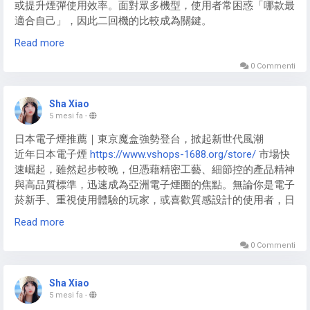
https://www.inexioo.com/magsafe-power-bank/
，關鍵在於
或提升煙彈使用效率。面對眾多機型，使用者常困惑「哪款最
己需要的型號，以提升結帳效率並尊重法規。
感。這一點對於忙碌的現代人來說，尤為重要，能夠提供即時
確認相容性、衡量容量與重量，以及評估附加功能。無論你是
適合自己」，因此二回機的比較成為關鍵。
的吸煙快感。
通勤族、業務員還是旅人，選對MagSafe 行動 電源
選擇在全家購買的最大保障在於售後服務。原廠授權通路的產
Read more
https://www.inexioo.com/magsafe-power-bank/
，都能讓你
品皆附帶完整的原廠保固，這對於精密電子設備來說至關重
3. 多種模式設置，滿足不同需求
的 iPhone 隨時維持最佳狀態！
加熱菸二回機
https://www.fasoul-jp.net/
的比較需從核心參數
0 Commenti
要。若對於保固登錄或功能設定有任何疑問，除了全家門市，
切入：加熱技術、續航、預熱速度、功能設計。台灣用戶實測
也可以參考熱機職人所
https://www.qjs-zj.net/
整理的全家加
KISS主機設有多種模式選擇，如溫控模式、電壓模式和功率模
發現，Fasoul
https://www.fasoul-jp.net/
系列主打「3D環繞加
熱菸購買指南與法規懶人包，該平台持續追蹤台灣最新政策，
式，使用者可以根據自己的喜好選擇合適的模式進行調整。這
Sha Xiao
熱」（Mate Air/C2/Stellar/Q1），Hitaste F2則以「雙加熱系
確保玩家在享受產品的同時，也能站在法律與安全的最前線。
5 mesi fa
-
使得無論是新手還是老手，都能夠輕鬆操作，享受定制化的吸
統」突圍；續航從1600mAh（Mate Air）到3200mAh（F2）
煙體驗。
日本電子煙推薦｜東京魔盒強勢登台，掀起新世代風潮
不等，覆蓋不同使用場景。
合法管道、實名購買、遵循規範，是每一位現代全家加熱菸機
近年日本電子煙
https://www.vshops-1688.org/store/
市場快
五大主流二回機橫向對比
子
https://www.qjs-zj.net/
使用者應有的自律。透過全家與專
質量評測
速崛起，雖然起步較晚，但憑藉精密工藝、細節控的產品精神
業資訊平台的協助，我們能共同建立一個安全、健康的加熱菸
與高品質標準，迅速成為亞洲電子煙圈的焦點。無論你是電子
Fasoul Mate Air：1600mAh電池/25秒預熱/83g，基礎款適合
使用環境。
在kiss電子煙的選購中，質量往往是許多消費者最為關心的問
菸新手、重視使用體驗的玩家，或喜歡質感設計的使用者，日
通勤，價格親民；
題之一。KISS主機在這方面的表現也相當出色，其精良的製造
本電子煙始終以穩定度、味道表現與手感細膩度著稱。而如
Fasoul C2：1850mAh/18秒預熱/95g，側邊螢幕顯示電量，商
Read more
工藝和可靠的耐用性，使其成為市場上頗具競爭力的產品。
今，隨著 TOKYO MOHOO BOX 東京魔盒
https://www.vshops-
務首選；
1688.org/tokyo-mohoo-box/
亮相臺灣，更將這股日本潮流推
0 Commenti
Fasoul Stellar：1950mAh/雙模式（16口+12口）/星空螢幕，
1. 頂級材料與精密工藝
向高峰。
續航與質感兼備；
Fasoul Q1：1800mAh/全彩LCD/82.69g，多色選擇，新手友
Sha Xiao
KISS主機採用了高品質的金屬和塑料材質，整體手感扎實且質
日本電子煙的市場魅力
好；
5 mesi fa
-
感十足。外殼經過精細加工，表面光滑，耐磨損性強，使用者
Hitaste F2：3200mAh/OLED屏/雙加熱，旗艦款續航最強，適