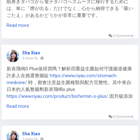
紙巻きタバコから電子タバコへスムーズに移行するために
は、単に「煙が出る」だけでなく、心から納得できる「吸い
ごたえ」があるかどうかが非常に重要です。
Read more
2026年現在の電子タバコ 最新 情報
https://blog.zukuvape.com/
を紐解くと、VAPE（ベイプ）は
0 Commenti
単なる気休めではなく、非常に完成度の高い「代替ツール」
として進化を遂げていることがわかります。
Sha Xiao
2 mesi fa
-
家族と自分を「煙」から守る
新表飛鳴S Plus值得買嗎？解析四重益生菌如何守護腸道健康
許多人在挑選整腸錠
https://www.riyau.com/stomach-
VAPEへの切り替えがもたらす最大の安心は、大切な人への
medicine/
時，都會注意益生菌種類與配方完整性。其中來自
配慮です。
日本的人氣整腸劑新表飛鳴s plus
https://www.riyau.com/product/biofermin-s-plus/
因升級添加
VAPEから出るのは有害物質を多く含む「副流煙」ではな
長型雙歧桿菌而受到關注。究竟它有哪些特色？又適合哪些族
く、水蒸気を主成分とした「エアロゾル」です。家族やペッ
Read more
群補充？本文帶您深入了解。
トへの健康被害を心配することなく、自宅のリビングでも安
0 Commenti
心して楽しむことができます。この「家族に気兼ねしなくて
欣表飛鳴S Plus錠有什麼特色？
いい」という開放感こそが、多くの電子タバコ ブログ
https://blog.zukuvape.com/
で語られる継続の秘訣です。
Sha Xiao
新表飛鳴s+
https://www.riyau.com/product/biofermin-s-plus/
2 mesi fa
-