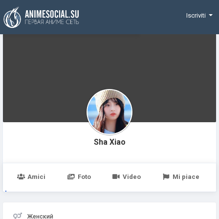
Funding
Iscriviti
Sha Xiao
Amici
Foto
Video
Mi piace
Женский