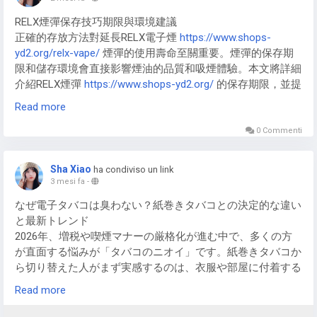
是大正製藥推出的指定醫藥部外品，採用四重乳酸菌配方，包
視覚と味覚で得られる「満足感」
RELX煙彈保存技巧期限與環境建議
括雙歧桿菌、長型雙歧桿菌、糞腸球菌與嗜優格桿菌。不同菌
正確的存放方法對延長RELX電子煙
https://www.shops-
種能分別作用於小腸與大腸，幫助調整腸道菌叢環境，提升消
「吸っている感覚」を左右するのは、喉を通る刺激と吐き出
yd2.org/relx-vape/
煙彈的使用壽命至關重要。煙彈的保存期
化機能。相較於一般單一菌種益生菌產品，多元菌種日本胃腸
す煙の量です。
限和儲存環境會直接影響煙油的品質和吸煙體驗。本文將詳細
藥
https://www.riyau.com/stomach-medicine/
更能全面照顧
介紹RELX煙彈
https://www.shops-yd2.org/
的保存期限，並提
腸道健康。
最新のデバイスは、豊富なフレーバー（味）に加えて、紙巻
供最佳的存放環境建議，幫助使用者保持悅刻煙彈的最佳狀
きタバコと同等かそれ以上の蒸気量を出すことが可能です。
Read more
態，確保每次使用都能享受穩定的效果。
為什麼腸道菌叢平衡很重要？
また、メンソール系やタバコフレーバーをうまく選ぶこと
0 Commenti
で、脳が感じる物足りなさを最小限に抑えることができま
RELX煙彈的保存期限
人體腸道內存在數以兆計的細菌，好菌與壞菌維持平衡時，消
す。
化與吸收功能通常較穩定。但當飲食不均衡、睡眠不足或長期
Sha Xiao
ha condiviso un link
Relx電子煙煙彈
https://www.shops-yd2.org/
的保存期限通常
壓力累積時，菌叢平衡容易被打亂，進而出現便秘、腹瀉或腹
3 mesi fa
-
ニコチン入りという「現実的な選択肢」
取決於煙油的成分和包裝設計。大多數悅刻煙彈在未開封的情
脹等不適。新表飛鳴s plus錠
なぜ電子タバコは臭わない？紙巻きタバコとの決定的な違い
況下，可以保持最佳品質約1到2年。然而，開封後的煙彈在短
https://www.riyau.com/product/biofermin-s-plus/
透過補充多
どうしても「ニコチンがないと落ち着かない」という方にと
と最新トレンド
期內應盡量使用完畢，避免因空氣進入而使煙油氧化變質。為
種乳酸菌，協助增加好菌數量，維持腸道健康環境，讓排便更
って、最も現実的で納得感のある代替手段は、海外から個人
2026年、増税や喫煙マナーの厳格化が進む中で、多くの方
了確保最佳體驗，使用者應查看悅刻煙彈
https://www.shops-
加規律順暢。
輸入できる「ニコチン入り電子タバコ」の活用です。
が直面する悩みが「タバコのニオイ」です。紙巻きタバコか
yd2.org/store/
的生產日期，並根據保存期限適時更換。
ら切り替えた人がまず実感するのは、衣服や部屋に付着する
哪些人適合補充欣表飛鳴S Plus錠？
国内販売はされていませんが、合法的な個人輸入を通じてニ
頑固な残臭が大幅に軽減されることでしょう。
影響RELX煙彈保存的外部因素
Read more
コチン入りデバイスを使用することで、紙巻きタバコの満足
溫度： 悅刻六代煙彈高溫或低溫都可能加速煙油成分的變化
經常外食、三餐不定時、久坐上班族、腸胃較敏感的人，都很
度を維持したまま、有害な「燃焼（タールや一酸化炭素）」
では、そもそも電子タバコとは