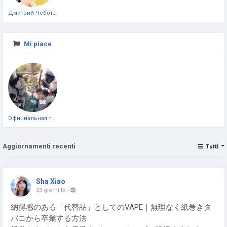
Дмитрий Чеботарёв
Mi piace
Официальная тестовая страница
Aggiornamenti recenti
Tutti
Sha Xiao
23 giorni fa
-
納得感のある「代替品」としてのVAPE｜無理なく紙巻きタ
バコから卒業する方法