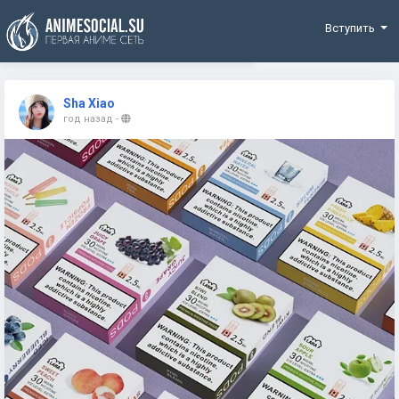
Funding
Вступить
Sha Xiao
год назад
-