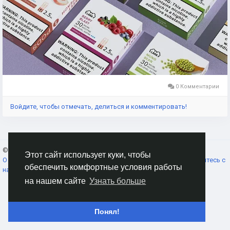
0 Комментарии
Войдите, чтобы отмечать, делиться и комментировать!
© 2026 AnimeSocial.SU - Первая аниме сеть!
Russian
Этот сайт использует куки, чтобы
О нас
Условия использования
Конфиденциальность
Свяжитесь с
обеспечить комфортные условия работы
нами
Каталог
на нашем сайте
Узнать больше
Понял!