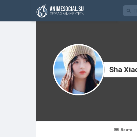
Funding
Sha Xia
Лента