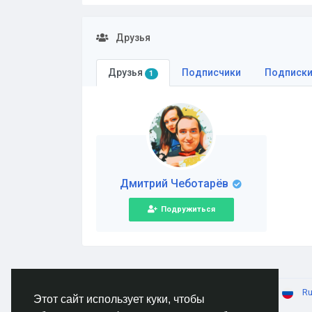
Друзья
Друзья
Подписчики
Подписк
1
Дмитрий Чеботарёв
Подружиться
© 2026 AnimeSocial.SU - Первая аниме сеть!
Ru
Этот сайт использует куки, чтобы