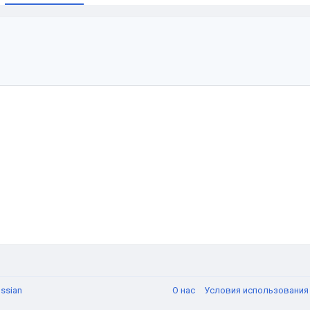
и
ssian
О нас
Условия использовани