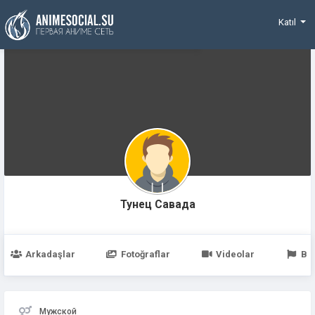
Funding
Katıl
Тунец Савада
Arkadaşlar
Fotoğraflar
Videolar
Be
Мужской