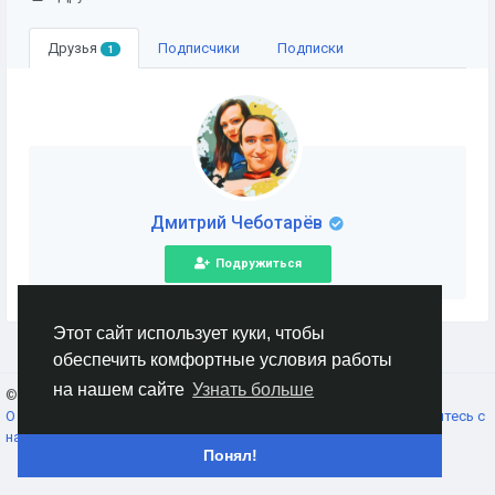
Друзья
Подписчики
Подписки
1
Дмитрий Чеботарёв
Подружиться
Этот сайт использует куки, чтобы
обеспечить комфортные условия работы
на нашем сайте
Узнать больше
© 2026 AnimeSocial.SU - Первая аниме сеть!
Russian
О нас
Условия использования
Конфиденциальность
Свяжитесь с
нами
Каталог
Понял!