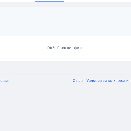
Dtr6u Rturu нет фото
ssian
О нас
Условия использовани