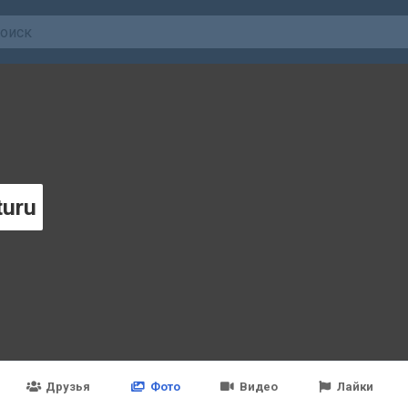
turu
Друзья
Фото
Видео
Лайки