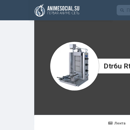
Funding
Dtr6u R
Лента