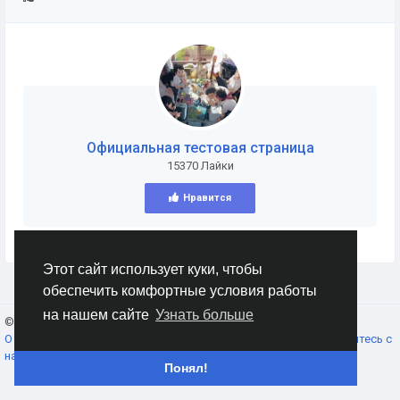
Официальная тестовая страница
15370 Лайки
Нравится
Этот сайт использует куки, чтобы
обеспечить комфортные условия работы
на нашем сайте
Узнать больше
© 2026 AnimeSocial.SU - Первая аниме сеть!
Russian
О нас
Условия использования
Конфиденциальность
Свяжитесь с
нами
Каталог
Понял!