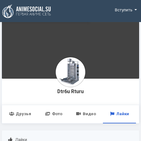
Funding
Вступить
Dtr6u Rturu
Друзья
Фото
Видео
Лайки
Лайки