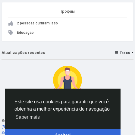
Трофим
2 pessoas curtiram isso
Educação
Atualizações recentes
Todos
Este site usa cookies para garantir que você
Nenhum dado para exibir
obtenha a melhor experiência de navegação
Saber mais
© 2026 AnimeSocial.SU - Первая аниме сеть!
Portuguese
(Brazil)
Sobre
Termos
Privacidade
Fale conosco
Diretório