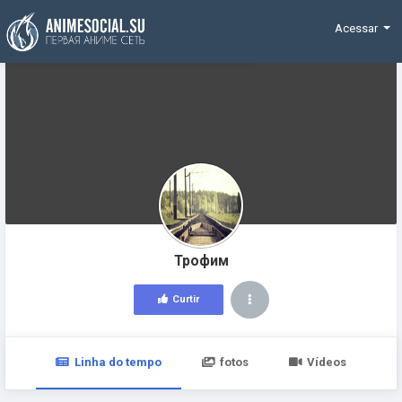
Funding
Acessar
Трофим
Curtir
Linha do tempo
fotos
Vídeos