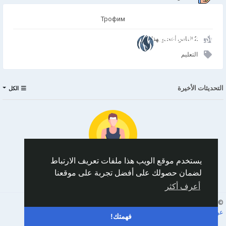
Трофим
انضم إلينا
2 الناس أعجبو بهذا
التعليم
التحديثات الأخيرة
الكل
يستخدم موقع الويب هذا ملفات تعريف الارتباط
لضمان حصولك على أفضل تجربة على موقعنا
No data to show
أعرف أكثر
Arabic
© 2026 AnimeSocial.SU - Первая аниме сеть!
عن
الشروط
الخصوصية
اتصل بنا
الدليل
فهمتك!