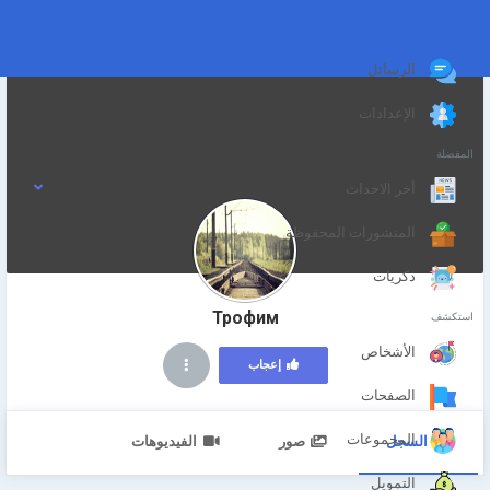
الرسائل
الإعدادات
المفضلة
أخر الاحداث
المنشورات المحفوظة
ذكريات
Трофим
استكشف
الأشخاص
إعجاب
الصفحات
المجموعات
السجل
صور
الفيديوهات
التمويل