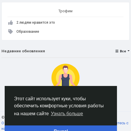
Трофим
2 людям нравится это
Образование
Недавние обновления
Все
Этот сайт использует куки, чтобы
Нет данных для отображения
обеспечить комфортные условия работы
на нашем сайте
Узнать больше
© 2026 AnimeSocial.SU - Первая аниме сеть!
Russian
О нас
Условия использования
Конфиденциальность
Свяжитесь с
нами
Каталог