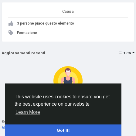
Савва
3 persone piace questo elemento
Formazione
Aggiornamenti recenti
Tutti
This website uses cookies to ensure you get
the best experience on our website
No data to show
Learn More
© 2026 AnimeSocial.SU - Первая аниме сеть!
Italiano
About
Termini e Condizioni
Privacy
Contattaci
Elenco
Got It!