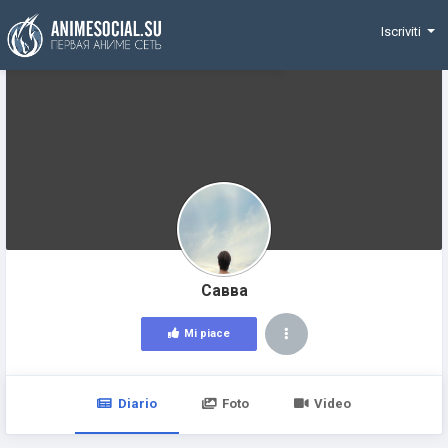
Funding
Iscriviti
Савва
Mi piace
Diario
Foto
Video