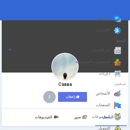
الرسائل
الإعدادات
المفضلة
أخر الاحداث
المنشورات المحفوظة
ذكريات
Савва
استكشف
الأشخاص
إعجاب
الصفحات
المجموعات
السجل
صور
الفيديوهات
التمويل