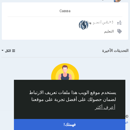
Савва
انضم إلينا
3 الناس أعجبو بهذا
التعليم
التحديثات الأخيرة
الكل
يستخدم موقع الويب هذا ملفات تعريف الارتباط
لضمان حصولك على أفضل تجربة على موقعنا
No data to show
أعرف أكثر
Arabic
© 2026 AnimeSocial.SU - Первая аниме сеть!
عن
الشروط
الخصوصية
اتصل بنا
الدليل
فهمتك!