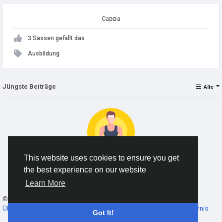
Савва
3 Sassen gefällt das
Ausbildung
Jüngste Beiträge
Alle
This website uses cookies to ensure you get
the best experience on our website
Keine Daten zum Anzeigen
Learn More
© 2026 AnimeSocial.SU - Первая аниме сеть!
Deutsch
Über
Bedingungen
Datenschutz
Kontaktieren Sie uns
Verzeichnis
Got It!