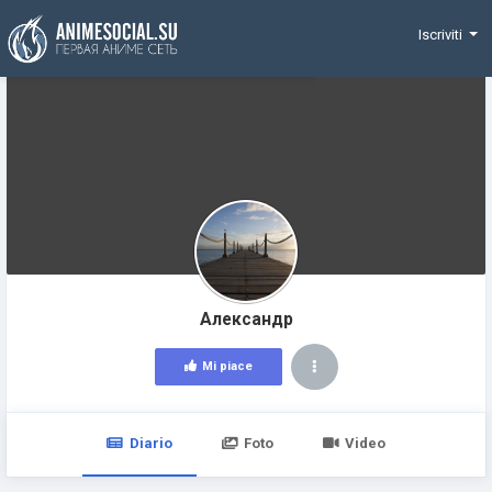
Funding
Iscriviti
Александр
Mi piace
Diario
Foto
Video