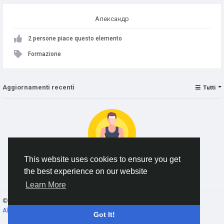
Александр
2 persone piace questo elemento
Formazione
Aggiornamenti recenti
Tutti
This website uses cookies to ensure you get
the best experience on our website
No data to show
Learn More
© 2026 AnimeSocial.SU - Первая аниме сеть!
Italiano
About
Termini e Condizioni
Privacy
Contattaci
Elenco
Got It!