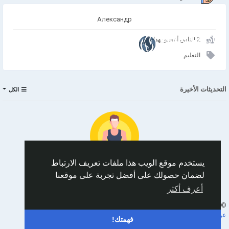
Александр
انضم إلينا
2 الناس أعجبو بهذا
التعليم
التحديثات الأخيرة
الكل
يستخدم موقع الويب هذا ملفات تعريف الارتباط
لضمان حصولك على أفضل تجربة على موقعنا
No data to show
أعرف أكثر
Arabic
© 2026 AnimeSocial.SU - Первая аниме сеть!
عن
الشروط
الخصوصية
اتصل بنا
الدليل
فهمتك!