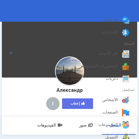
الرسائل
الإعدادات
المفضلة
أخر الاحداث
المنشورات المحفوظة
ذكريات
Александр
استكشف
الأشخاص
إعجاب
الصفحات
المجموعات
السجل
صور
الفيديوهات
التمويل