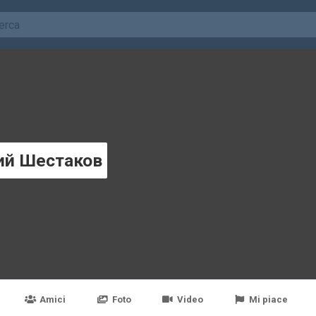
ий Шестаков
Amici
Foto
Video
Mi piace