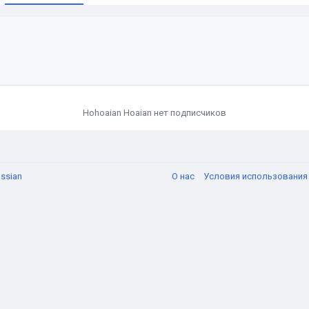
и
Hohoaian Hoaian нет подписчиков
ssian
О нас
Условия использовани