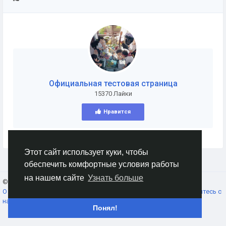
Официальная тестовая страница
15370 Лайки
Нравится
Этот сайт использует куки, чтобы
обеспечить комфортные условия работы
на нашем сайте
Узнать больше
© 2026 AnimeSocial.SU - Первая аниме сеть!
Russian
О нас
Условия использования
Конфиденциальность
Свяжитесь с
нами
Каталог
Понял!