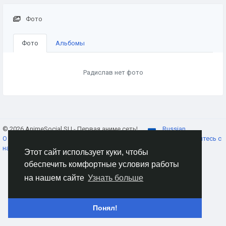
Фото
Фото
Альбомы
Радислав нет фото
© 2026 AnimeSocial.SU - Первая аниме сеть!
Russian
О нас
Условия использования
Конфиденциальность
Свяжитесь с
нами
Каталог
Этот сайт использует куки, чтобы
обеспечить комфортные условия работы
на нашем сайте
Узнать больше
Понял!