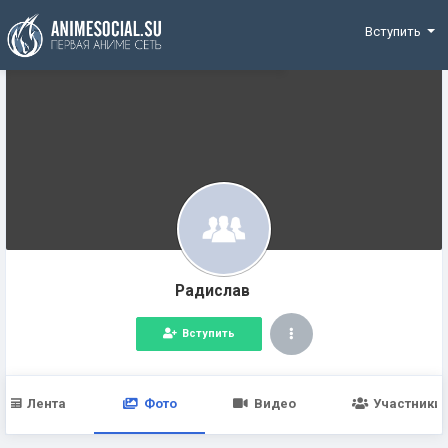
Funding
Вступить
Радислав
Вступить
Лента
Фото
Видео
Участники