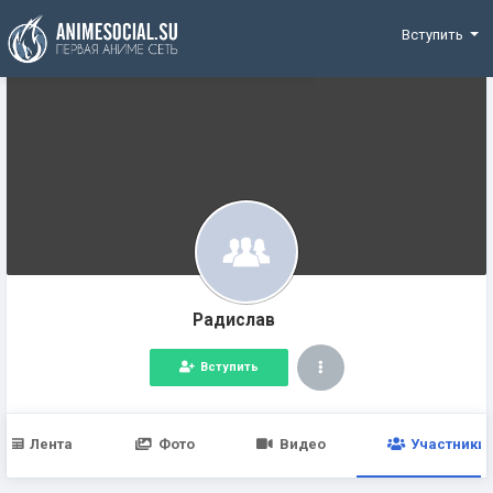
Funding
Вступить
Радислав
Вступить
Лента
Фото
Видео
Участники