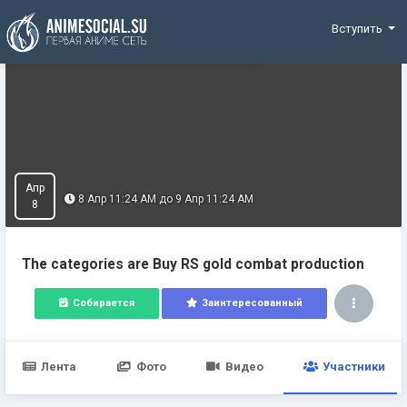
Funding
Вступить
Апр
8 Апр 11:24 AM до 9 Апр 11:24 AM
8
The categories are Buy RS gold combat production
Собирается
Заинтересованный
Лента
Фото
Видео
Участники