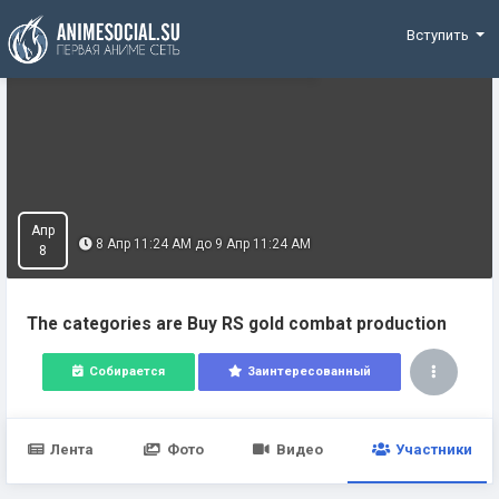
Funding
Вступить
Апр
8 Апр 11:24 AM до 9 Апр 11:24 AM
8
The categories are Buy RS gold combat production
Собирается
Заинтересованный
Лента
Фото
Видео
Участники