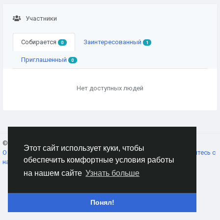
Участники
Собирается
Заинтересованный
0
1
Приглашенный
0
Нет доступных людей
© 2026 AnimeSocial.SU - Первая аниме сеть!
Russian
Этот сайт использует куки, чтобы
О нас
Условия использования
Конфиденциальность
Свяжитесь с
обеспечить комфортные условия работы
нами
Каталог
на нашем сайте
Узнать больше
Понял!