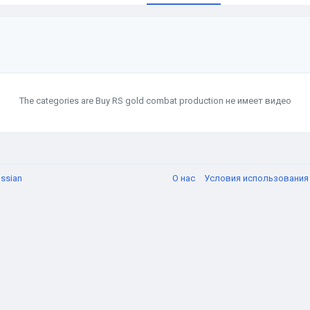
The categories are Buy RS gold combat production не имеет видео
ssian
О нас
Условия использовани