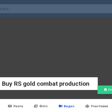
e Buy RS gold combat production
Со
Лента
Фото
Видео
Участники