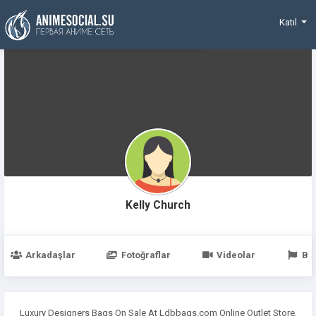
Funding
Katıl
Kelly Church
Arkadaşlar
Fotoğraflar
Videolar
Be
Luxury Designers Bags On Sale At Ldbbags.com Online Outlet Store,