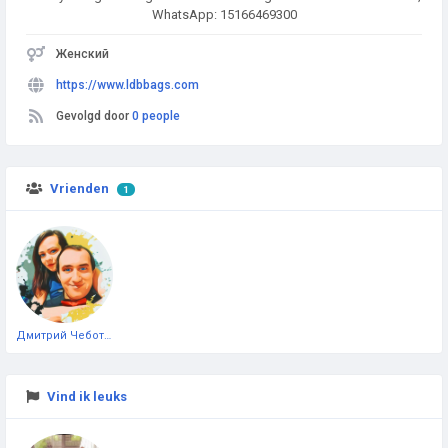
WhatsApp: 15166469300
Женский
https://www.ldbbags.com
Gevolgd door
0 people
Vrienden
1
Дмитрий Чеботарёв
Vind ik leuks