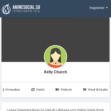
Funding
Registreer
Kelly Church
Vrienden
foto's
Video’s
Vind ik leuks
Luxury Designers Bags On Sale At Ldbbags.com Online Outlet Store,