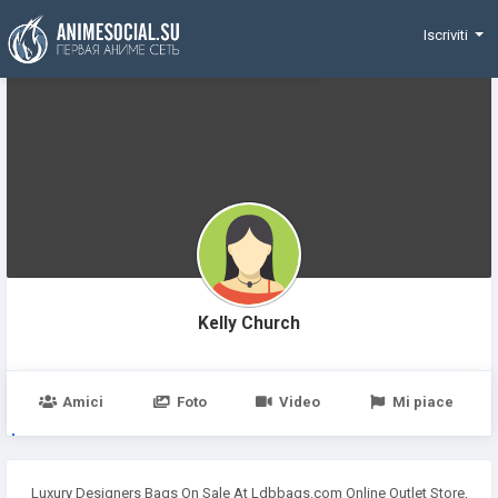
Funding
Iscriviti
Kelly Church
Amici
Foto
Video
Mi piace
Luxury Designers Bags On Sale At Ldbbags.com Online Outlet Store,