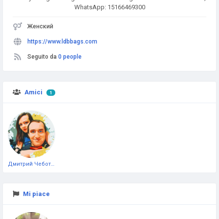
WhatsApp: 15166469300
Женский
https://www.ldbbags.com
Seguito da
0 people
Amici
1
Дмитрий Чеботарёв
Mi piace