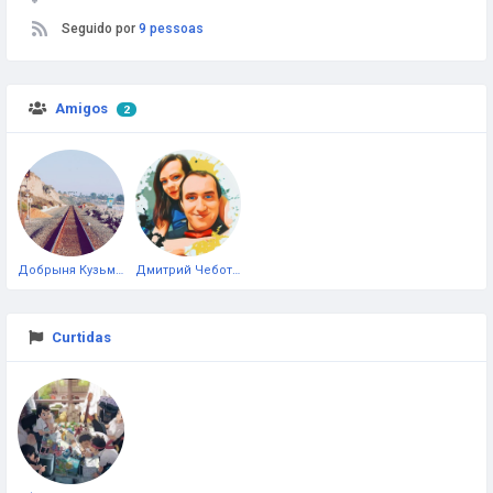
Seguido por
9 pessoas
Amigos
2
Добрыня Кузьминa
Дмитрий Чеботарёв
Curtidas