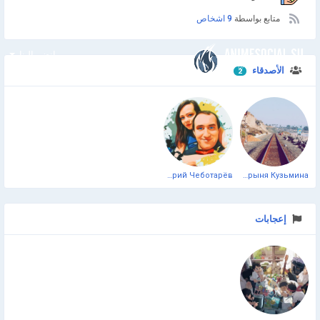
متابع بواسطة
9 اشخاص
انضم إلينا
الأصدقاء
2
Дмитрий Чеботарёв
Добрыня Кузьминa
إعجابات