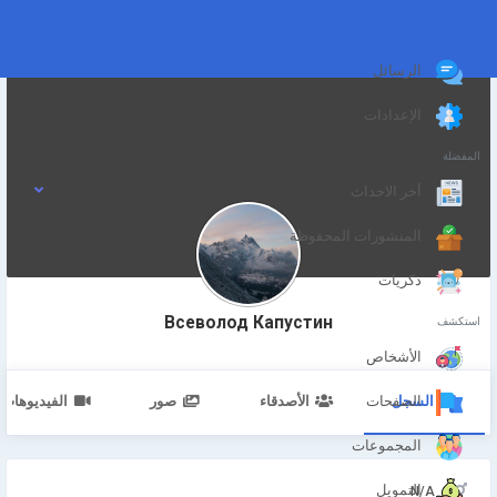
الرسائل
الإعدادات
المفضلة
أخر الاحداث
المنشورات المحفوظة
ذكريات
Всеволод Капустин
استكشف
الأشخاص
السجل
الأصدقاء
صور
الفيديوهات
الصفحات
المجموعات
التمويل
N/A