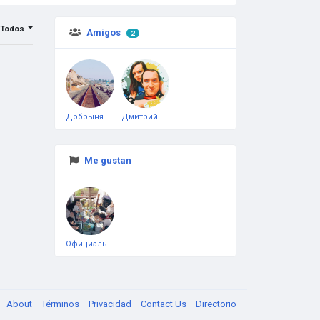
Todos
Amigos
2
Добрыня Кузьминa
Дмитрий Чеботарёв
Me gustan
Официальная тестовая страница
About
Términos
Privacidad
Contact Us
Directorio