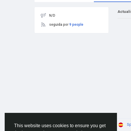
Actual
N/D
seguida por
9 people
© 2026 AnimeSocial.SU - Первая аниме сеть!
Sp
This website uses cookies to ensure you get