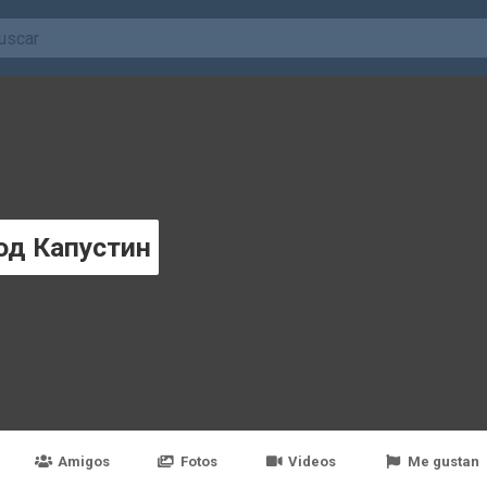
од Капустин
Amigos
Fotos
Videos
Me gustan