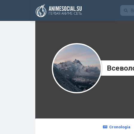
Funding
Всевол
Cronología