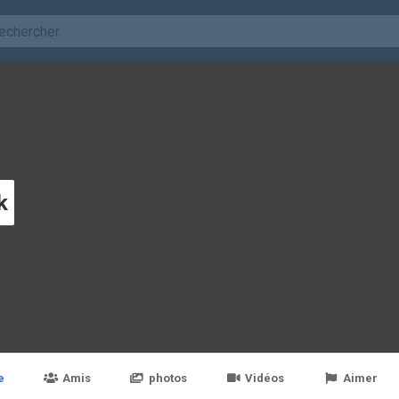
k
e
Amis
photos
Vidéos
Aimer