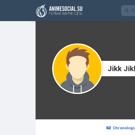
Funding
Jikk Jik
Chronologi