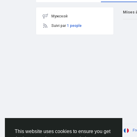
Mises à
Мужской
Suivi par
1 people
© 2026 AnimeSocial.SU - Первая аниме сеть!
Fr
This website uses cookies to ensure you get