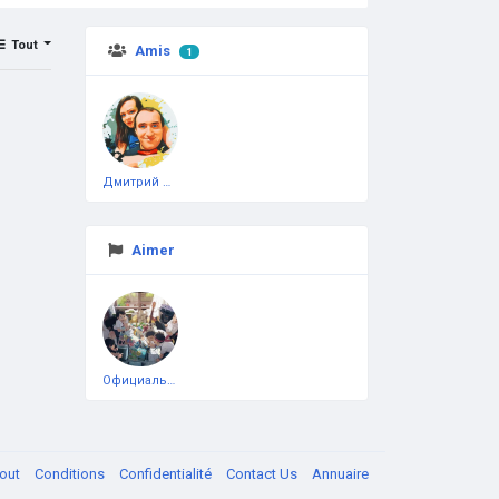
Tout
Amis
1
Дмитрий Чеботарёв
Aimer
Официальная тестовая страница
out
Conditions
Confidentialité
Contact Us
Annuaire