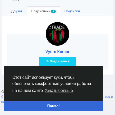
Друзья
Подписчики
Подписки
1
Vyom Kumar
Подписаться
Этот сайт использует куки, чтобы
обеспечить комфортные условия работы
на нашем сайте
Узнать больше
© 2026 AnimeSocial.SU - Первая аниме сеть!
Russian
О нас
Условия использования
Конфиденциальность
Свяжитесь с
нами
Каталог
Понял!