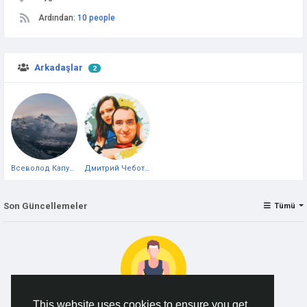
Ardından:
10 people
Arkadaşlar
2
Всеволод Капустин
Дмитрий Чеботарёв
Son Güncellemeler
Tümü
This website uses cookies to ensure you get