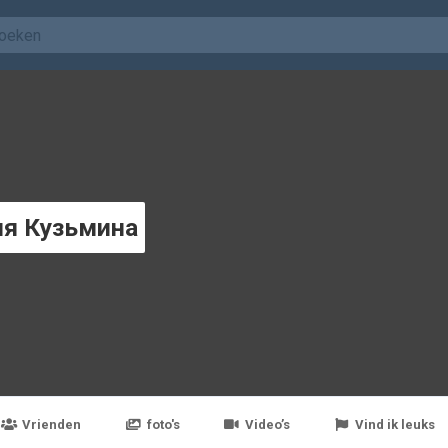
я Кузьминa
Vrienden
foto's
Video’s
Vind ik leuks