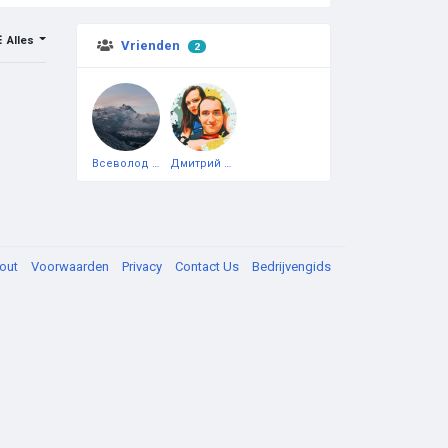
Alles
Vrienden
2
Всеволод Капустин
Дмитрий Чеботарёв
out
Voorwaarden
Privacy
Contact Us
Bedrijvengids