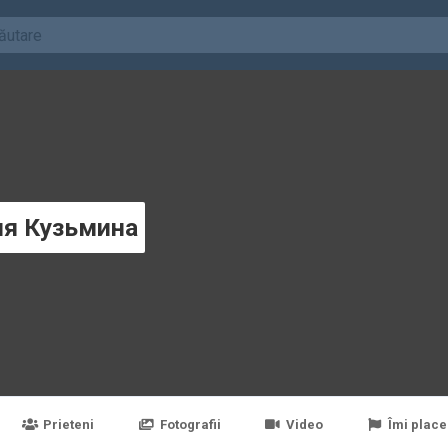
я Кузьминa
Prieteni
Fotografii
Video
Îmi place