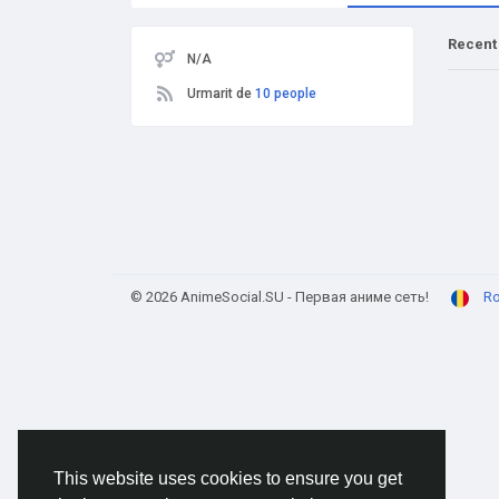
Recent
N/A
Urmarit de
10 people
© 2026 AnimeSocial.SU - Первая аниме сеть!
R
This website uses cookies to ensure you get