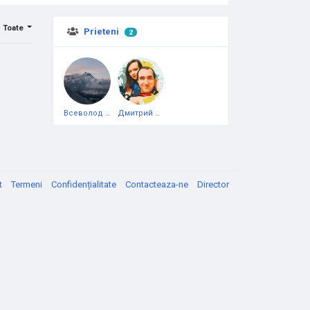
Toate
Prieteni
2
Всеволод Капустин
Дмитрий Чеботарёв
t
Termeni
Confidențialitate
Contacteaza-ne
Director