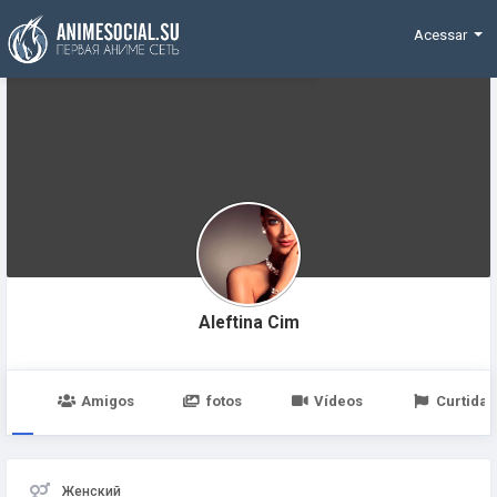
Funding
Acessar
Aleftina Cim
po
Amigos
fotos
Vídeos
Curtidas
Женский