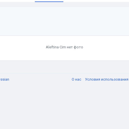
Aleftina Cim нет фото
ssian
О нас
Условия использовани