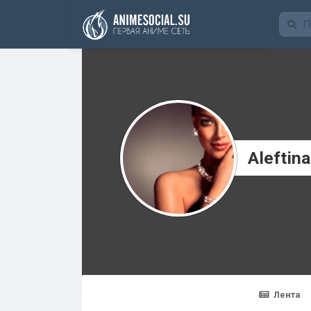
Funding
Aleftin
Лента