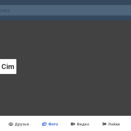
a Cim
Друзья
Фото
Видео
Лайки